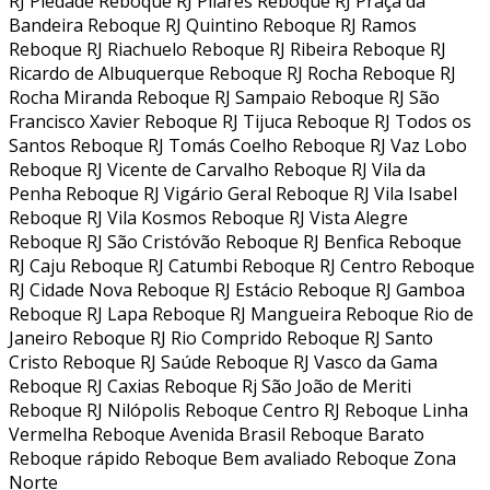
RJ Piedade Reboque RJ Pilares Reboque RJ Praça da
Bandeira Reboque RJ Quintino Reboque RJ Ramos
Reboque RJ Riachuelo Reboque RJ Ribeira Reboque RJ
Ricardo de Albuquerque Reboque RJ Rocha Reboque RJ
Rocha Miranda Reboque RJ Sampaio Reboque RJ São
Francisco Xavier Reboque RJ Tijuca Reboque RJ Todos os
Santos Reboque RJ Tomás Coelho Reboque RJ Vaz Lobo
Reboque RJ Vicente de Carvalho Reboque RJ Vila da
Penha Reboque RJ Vigário Geral Reboque RJ Vila Isabel
Reboque RJ Vila Kosmos Reboque RJ Vista Alegre
Reboque RJ São Cristóvão Reboque RJ Benfica Reboque
RJ Caju Reboque RJ Catumbi Reboque RJ Centro Reboque
RJ Cidade Nova Reboque RJ Estácio Reboque RJ Gamboa
Reboque RJ Lapa Reboque RJ Mangueira Reboque Rio de
Janeiro Reboque RJ Rio Comprido Reboque RJ Santo
Cristo Reboque RJ Saúde Reboque RJ Vasco da Gama
Reboque RJ Caxias Reboque Rj São João de Meriti
Reboque RJ Nilópolis Reboque Centro RJ Reboque Linha
Vermelha Reboque Avenida Brasil Reboque Barato
Reboque rápido Reboque Bem avaliado Reboque Zona
Norte