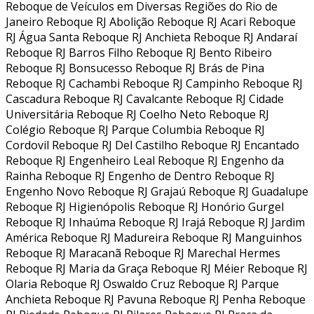
Reboque de Veículos em Diversas Regiões do Rio de
Janeiro Reboque RJ Abolição Reboque RJ Acari Reboque
RJ Água Santa Reboque RJ Anchieta Reboque RJ Andaraí
Reboque RJ Barros Filho Reboque RJ Bento Ribeiro
Reboque RJ Bonsucesso Reboque RJ Brás de Pina
Reboque RJ Cachambi Reboque RJ Campinho Reboque RJ
Cascadura Reboque RJ Cavalcante Reboque RJ Cidade
Universitária Reboque RJ Coelho Neto Reboque RJ
Colégio Reboque RJ Parque Columbia Reboque RJ
Cordovil Reboque RJ Del Castilho Reboque RJ Encantado
Reboque RJ Engenheiro Leal Reboque RJ Engenho da
Rainha Reboque RJ Engenho de Dentro Reboque RJ
Engenho Novo Reboque RJ Grajaú Reboque RJ Guadalupe
Reboque RJ Higienópolis Reboque RJ Honório Gurgel
Reboque RJ Inhaúma Reboque RJ Irajá Reboque RJ Jardim
América Reboque RJ Madureira Reboque RJ Manguinhos
Reboque RJ Maracanã Reboque RJ Marechal Hermes
Reboque RJ Maria da Graça Reboque RJ Méier Reboque RJ
Olaria Reboque RJ Oswaldo Cruz Reboque RJ Parque
Anchieta Reboque RJ Pavuna Reboque RJ Penha Reboque